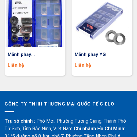
Mảnh phay
Mảnh phay YG
APMT1604/1135
Liên hệ
Liên hệ
ZCC.CT
CÔNG TY TNHH THƯƠNG MẠI QUỐC TẾ CIELO
Trụ sở chính :
Phố Mới, Phường Tương Giang, Thành Phố
Từ Sơn, Tỉnh Bắc Ninh, Việt Nam
Chi nhánh Hồ Chí Minh:
31/5 đường số 8, khu phố 7, Phường Tăng Nhơn Phú A,