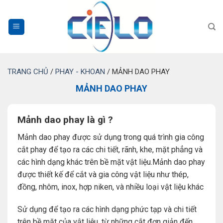
Bỏ
qua
nội
dung
TRANG CHỦ
/
PHAY - KHOAN
/
MẢNH DAO PHAY
MẢNH DAO PHAY
Mảnh dao phay là gì ?
Mảnh dao phay được sử dụng trong quá trình gia công
cắt phay để tạo ra các chi tiết, rãnh, khe, mặt phẳng và
các hình dạng khác trên bề mặt vật liệu.Mảnh dao phay
được thiết kế để cắt và gia công vật liệu như thép,
đồng, nhôm, inox, hợp niken, và nhiều loại vật liệu khác
Sử dụng để tạo ra các hình dạng phức tạp và chi tiết
trên bề mặt của vật liệu, từ những cắt đơn giản đến