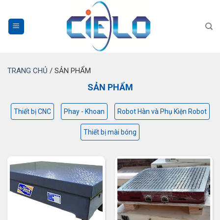
Bỏ
qua
nội
dung
TRANG CHỦ
/
SẢN PHẨM
SẢN PHẨM
Thiết bị CNC
Phay - Khoan
Robot Hàn và Phụ Kiện Robot
Thiết bị mài bóng