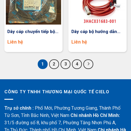
Dây cáp chuyển tiếp bộ
Dây cáp bộ hướng dẫn
mã hóa Robot OTC
robot ABB
Liên hệ
Liên hệ
1
2
3
4
CÔNG TY TNHH THƯƠNG MẠI QUỐC TẾ CIELO
Trụ sở chính :
Phố Mới, Phường Tương Giang, Thành Phố
Từ Sơn, Tỉnh Bắc Ninh, Việt Nam
Chi nhánh Hồ Chí Minh:
31/5 đường số 8, khu phố 7, Phường Tăng Nhơn Phú A,
Tp.Thủ Đức, Thành phố Hồ Chí Minh, Việt Nam
Chi nhánh Hà