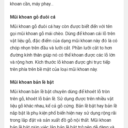
khoan cần, máy phay…
Mũi khoan gỗ đuôi cá
Mũi khoan gỗ đuôi cá hay còn được biết đến với tên
gọi mũi khoan gỗ mái chèo. Dùng để khoan cái lỗ trên
vật liệu gỗ, đặc điểm của dạng mũi khoan này đó là có
chóp nhọn trên đầu và lưỡi cắt. Phần lưỡi cắt to hơn
đường kính thân giúp nó có thể khoan được các lỗ lớn
và rộng hơn. Kích thước lỗ khoan được ghi trực tiếp
trên phía trên bề mặt của loại mũi khoan này.
Mũi khoan bản lề bật
Mũi khoan bản lề bật chuyên dùng để khoét lỗ tròn
trên gỗ, khoét lỗ bản lề. Sử dụng được trên nhiều vật
liệu gỗ khác nhau, kể cả gỗ cứng. Bản lề bật hay bản lề
nắp bật là phụ kiện phổ biến hiện nay sử dụng rộng rãi
trong lắp đặt và sản xuất đồ gỗ nội thất. Mũi khoan
bản lề bật giúp việc lắp bản lề bật trở nên dễ dàng và