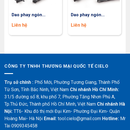
Dao phay ngón
Dao phay ngón
GMF66080
GMF66120
Liên hệ
Liên hệ
CÔNG TY TNHH THƯƠNG MẠI QUỐC TẾ CIELO
Trụ sở chính :
Phố Mới, Phường Tương Giang, Thành Phố
Từ Sơn, Tỉnh Bắc Ninh, Việt Nam
Chi nhánh Hồ Chí Minh:
31/5 đường số 8, khu phố 7, Phường Tăng Nhơn Phú A,
Tp.Thủ Đức, Thành phố Hồ Chí Minh, Việt Nam
Chi nhánh Hà
Nội:
TT6- Khu đô thị mới Đại Kim- Phường Đại Kim- Quận
Hoàng Mai- Hà Nội
Email:
tool.cielo@gmail.com
Hotline:
Mr
Tài 0909345458