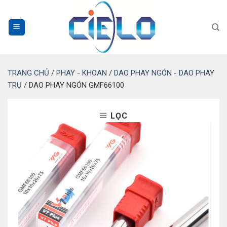
Bỏ
qua
nội
dung
TRANG CHỦ
/
PHAY - KHOAN
/
DAO PHAY NGÓN - DAO PHAY
TRỤ
/
DAO PHAY NGÓN GMF66100
LỌC