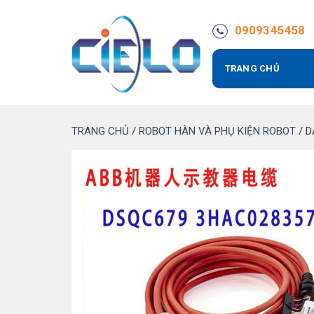
Bỏ
qua
0909345458
nội
dung
TRANG CHỦ
TRANG CHỦ
/
ROBOT HÀN VÀ PHỤ KIỆN ROBOT
/
D