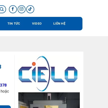
TIN TỨC
VIDEO
LIÊN HỆ
B
378
) hoặc