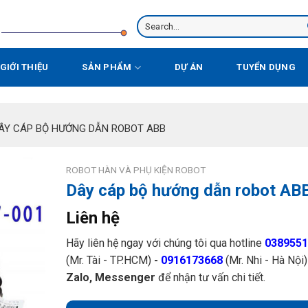
Search
for:
GIỚI THIỆU
SẢN PHẨM
DỰ ÁN
TUYỂN DỤNG
ÂY CÁP BỘ HƯỚNG DẪN ROBOT ABB
ROBOT HÀN VÀ PHỤ KIỆN ROBOT
Dây cáp bộ hướng dẫn robot AB
Liên hệ
Hãy liên hệ ngay với chúng tôi qua hotline
0389551
(Mr. Tài - TP.HCM)
-
0916173668
(Mr. Nhi - Hà Nội
Zalo, Messenger
để nhận tư vấn chi tiết.