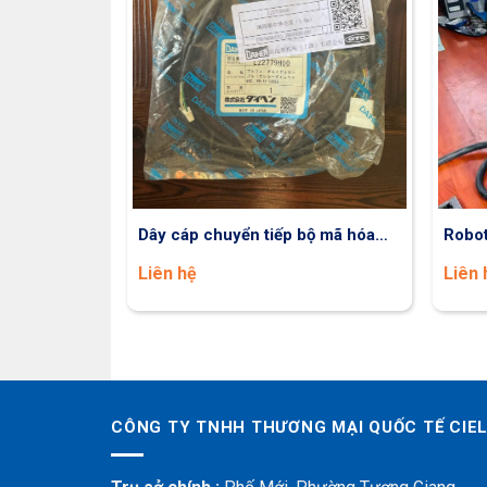
Dây cáp chuyển tiếp bộ mã hóa
Robot
Robot OTC
Liên hệ
Liên 
CÔNG TY TNHH THƯƠNG MẠI QUỐC TẾ CIE