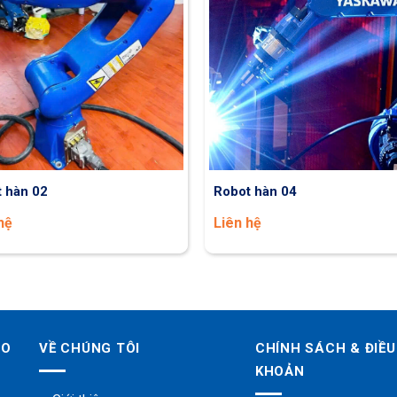
 hàn 02
Robot hàn 04
hệ
Liên hệ
LO
VỀ CHÚNG TÔI
CHÍNH SÁCH & ĐIỀU
KHOẢN